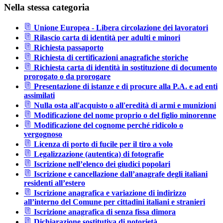
Nella stessa categoria
Unione Europea - Libera circolazione dei lavoratori
Rilascio carta di identità per adulti e minori
Richiesta passaporto
Richiesta di certificazioni anagrafiche storiche
Richiesta carta di identità in sostituzione di documento
prorogato o da prorogare
Presentazione di istanze e di procure alla P.A. e ad enti
assimilati
Nulla osta all'acquisto o all'eredità di armi e munizioni
Modificazione del nome proprio o del figlio minorenne
Modificazione del cognome perché ridicolo o
vergognoso
Licenza di porto di fucile per il tiro a volo
Legalizzazione (autentica) di fotografie
Iscrizione nell’elenco dei giudici popolari
Iscrizione e cancellazione dall’anagrafe degli italiani
residenti all’estero
Iscrizione anagrafica e variazione di indirizzo
all’interno del Comune per cittadini italiani e stranieri
Iscrizione anagrafica di senza fissa dimora
Dichiarazione sostitutiva di notorietà