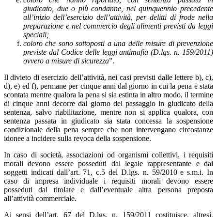
giudicato, due o più condanne, nel quinquennio precedente
all’inizio dell’esercizio dell’attività, per delitti di frode nella
preparazione e nel commercio degli alimenti previsti da leggi
speciali;
coloro che sono sottoposti a una delle misure di prevenzione
previste dal Codice delle leggi antimafia (D.lgs. n. 159/2011)
ovvero a misure di sicurezza
”.
Il divieto di esercizio dell’attività, nei casi previsti dalle lettere b), c),
d), e) ed f), permane per cinque anni dal giorno in cui la pena è stata
scontata mentre qualora la pena si sia estinta in altro modo, il termine
di cinque anni decorre dal giorno del passaggio in giudicato della
sentenza, salvo riabilitazione, mentre non si applica qualora, con
sentenza passata in giudicato sia stata concessa la sospensione
condizionale della pena sempre che non intervengano circostanze
idonee a incidere sulla revoca della sospensione.
In caso di società, associazioni od organismi collettivi, i requisiti
morali devono essere posseduti dal legale rappresentante e dai
soggetti indicati dall’art. 71, c.5 del D.lgs. n. 59/2010 e s.m.i. In
caso di impresa individuale i requisiti morali devono essere
posseduti dal titolare e dall’eventuale altra persona preposta
all’attività commerciale.
Ai sensi dell’art. 67 del D.lgs. n. 159/2011 costituisce, altresì,