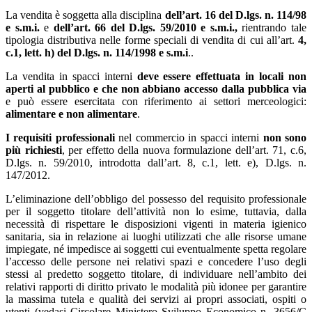
La vendita è soggetta alla disciplina
dell’art. 16 del D.lgs. n. 114/98
e s.m.i.
e
dell’art. 66 del D.lgs. 59/2010 e s.m.i.,
rientrando tale
tipologia distributiva nelle forme speciali di vendita di cui all’art.
4,
c.1, lett. h) del D.lgs. n. 114/1998 e s.m.i
..
La vendita in spacci interni
deve essere effettuata in locali non
aperti al pubblico e che non abbiano accesso dalla pubblica via
e può essere esercitata con riferimento ai
settori merceologici:
alimentare e non alimentare
.
I requisiti professionali
nel commercio in spacci interni
non sono
più richiesti
, per effetto della nuova formulazione dell’art. 71, c.6,
D.lgs. n. 59/2010, introdotta dall’art. 8, c.1, lett. e), D.lgs. n.
147/2012.
L’eliminazione dell’obbligo del possesso del requisito professionale
per il soggetto titolare dell’attività non lo esime, tuttavia, dalla
necessità di rispettare le disposizioni vigenti in materia igienico
sanitaria, sia in relazione ai luoghi utilizzati che alle risorse umane
impiegate, né impedisce ai soggetti cui eventualmente spetta regolare
l’accesso delle persone nei relativi spazi e concedere l’uso degli
stessi al predetto soggetto titolare, di individuare nell’ambito dei
relativi rapporti di diritto privato le modalità più idonee per garantire
la massima tutela e qualità dei servizi ai propri associati, ospiti o
utenti (vedasi Circolare Ministero Sviluppo Economico n. 3656/C