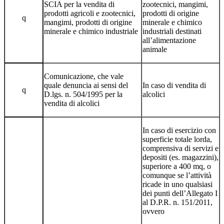
SCIA per la vendita di
zootecnici, mangimi,
prodotti agricoli e zootecnici,
prodotti di origine
q
mangimi, prodotti di origine
minerale e chimico
minerale e chimico industriale
industriali destinati
all’alimentazione
animale
Comunicazione, che vale
quale denuncia ai sensi del
In caso di vendita di
q
D.lgs. n. 504/1995 per la
alcolici
vendita di alcolici
In caso di esercizio con
superficie totale lorda,
comprensiva di servizi e
depositi (es. magazzini),
superiore a 400 mq, o
comunque se l’attività
ricade in uno qualsiasi
dei punti dell’Allegato I
al D.P.R. n. 151/2011,
ovvero