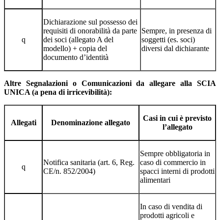
Dichiarazione sul possesso dei
requisiti di onorabilità da parte
Sempre, in presenza di
q
dei soci (allegato A del
soggetti (es. soci)
modello) + copia del
diversi dal dichiarante
documento d’identità
Altre Segnalazioni o Comunicazioni da allegare alla SCIA
UNICA (a pena di irricevibilità):
Casi in cui è previsto
Allegati
Denominazione allegato
l’allegato
Sempre obbligatoria in
Notifica sanitaria (art. 6, Reg.
caso di commercio in
q
CE/n. 852/2004)
spacci interni di prodotti
alimentari
In caso di vendita di
prodotti agricoli e