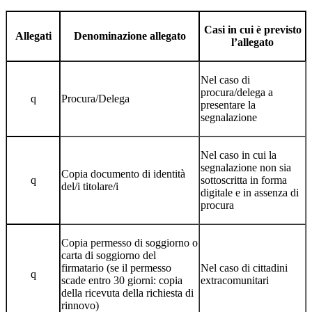
Casi in cui è previsto
Allegati
Denominazione allegato
l’allegato
Nel caso di
procura/delega a
q
Procura/Delega
presentare la
segnalazione
Nel caso in cui la
segnalazione non sia
Copia documento di identità
q
sottoscritta in forma
del/i titolare/i
digitale e in assenza di
procura
Copia permesso di soggiorno o
carta di soggiorno del
firmatario (se il permesso
Nel caso di cittadini
q
scade entro 30 giorni: copia
extracomunitari
della ricevuta della richiesta di
rinnovo)