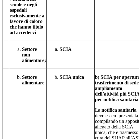
scuole e negli
ospedali
esclusivamente a
favore di coloro
che hanno titolo
ad accedervi
Settore
SCIA
non
alimentare;
Settore
SCIA unica
b) SCIA per apertur
alimentare
trasferimento di sede
ampliamento
dell’attività più SCI
per notifica sanitaria
La
notifica sanitaria
deve essere presentata
compilando un apposi
allegato della SCIA
unica, che è trasmesso
cura del SUAP all’AS