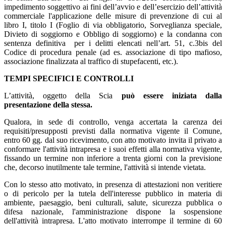
impedimento soggettivo ai fini dell’avvio e dell’esercizio dell’attività
commerciale l'applicazione delle misure di prevenzione di cui al
libro I, titolo I (Foglio di via obbligatorio, Sorveglianza speciale,
Divieto di soggiorno e Obbligo di soggiorno) e la condanna con
sentenza definitiva per i delitti elencati nell’art. 51, c.3bis del
Codice di procedura penale (ad es. associazione di tipo mafioso,
associazione finalizzata al traffico di stupefacenti, etc.).
TEMPI SPECIFICI E CONTROLLI
L’attività, oggetto della Scia
può essere iniziata dalla
presentazione della stessa.
Qualora, in sede di controllo, venga accertata la carenza dei
requisiti/presupposti previsti dalla normativa vigente il Comune,
entro 60 gg. dal suo ricevimento, con atto motivato invita il privato a
conformare l'attività intrapresa e i suoi effetti alla normativa vigente,
fissando un termine non inferiore a trenta giorni con la previsione
che, decorso inutilmente tale termine, l'attività si intende vietata.
Con lo stesso atto motivato, in presenza di attestazioni non veritiere
o di pericolo per la tutela dell'interesse pubblico in materia di
ambiente, paesaggio, beni culturali, salute, sicurezza pubblica o
difesa nazionale, l'amministrazione dispone la sospensione
dell'attività intrapresa. L'atto motivato interrompe il termine di 60