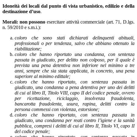
Idoneità dei locali dal punto di vista
urbanistico, edilizio e della
destinazione d’uso
.
Morali:
non possono
esercitare attività commerciale (art. 71, D.lgs.
n. 59/2010 e s.m.i.):
coloro che sono stati dichiarati delinquenti abituali,
professionali o per tendenza, salvo che abbiano ottenuto la
riabilitazione;
coloro che hanno riportato una condanna, con sentenza
passata in giudicato, per delitto non colposo, per il quale è
prevista una pena detentiva non inferiore nel minimo a tre
anni, sempre che sia stata applicata, in concreto, una pena
superiore al minimo edittale;
coloro che hanno riportato, con sentenza passata in
giudicato, una condanna a pena detentiva per uno dei delitti
di cui al libro II, Titolo VIII, capo II del codice penale, ovvero
per ricettazione, riciclaggio, insolvenza fraudolenta,
bancarotta fraudolenta, usura, rapina, delitti contro la
persona commessi con violenza, estorsione;
coloro che hanno riportato, con sentenza passata in
giudicato, una condanna per reati contro l’igiene e la sanità
pubblica, compresi i delitti di cui al libro II, Titolo VI, capo II
del codice penale;
coloro che hanno riportato, con sentenza passata in