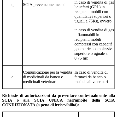
in caso di vendita di gas
q
SCIA prevenzione incendi
liquefatti (GPL) in
recipienti mobili con
quantitativi superiori o
uguali a 75Kg, ovvero
in caso di vendita di gas
infiammabili in
recipienti mobili
compressi con capacità
geometrica complessiva
superiore o uguale a
0,75 mc
Comunicazione per la vendita
In caso di vendita di
q
di medicinali da banco e
farmaci da banco o
medicinali veterinari
medicinali veterinari
Richieste di autorizzazioni da presentare contestualmente alla
SCIA o alla SCIA UNICA nell’ambito della SCIA
CONDIZIONATA (a pena di irricevibilità):