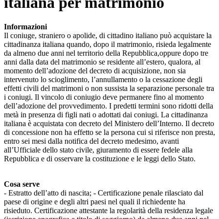
italiana per matrimonio
Informazioni
Il coniuge, straniero o apolide, di cittadino italiano può acquistare la
cittadinanza italiana quando, dopo il matrimonio, risieda legalmente
da almeno due anni nel territorio della Repubblica,oppure dopo tre
anni dalla data del matrimonio se residente all’estero, qualora, al
momento dell’adozione del decreto di acquisizione, non sia
intervenuto lo scioglimento, l’annullamento o la cessazione degli
effetti civili del matrimoni o non sussista la separazione personale tra
i coniugi. Il vincolo di coniugio deve permanere fino al momento
dell’adozione del provvedimento. I predetti termini sono ridotti della
metà in presenza di figli nati o adottati dai coniugi. La cittadinanza
italiana è acquistata con decreto del Ministero dell’Interno. Il decreto
di concessione non ha effetto se la persona cui si riferisce non presta,
entro sei mesi dalla notifica del decreto medesimo, avanti
all’Ufficiale dello stato civile, giuramento di essere fedele alla
Repubblica e di osservare la costituzione e le leggi dello Stato.
Cosa serve
- Estratto dell’atto di nascita; - Certificazione penale rilasciato dal
paese di origine e degli altri paesi nel quali il richiedente ha
risieduto. Certificazione attestante la regolarità della residenza legale