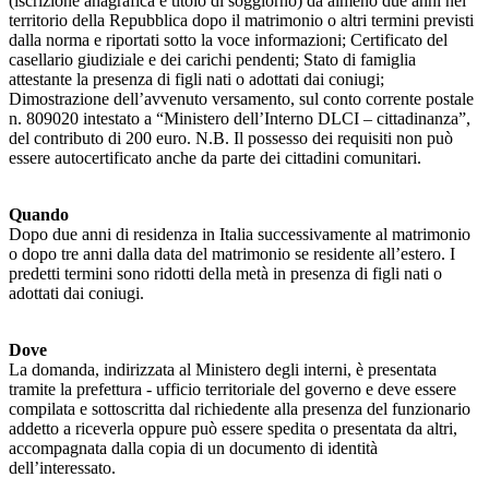
(iscrizione anagrafica e titolo di soggiorno) da almeno due anni nel
territorio della Repubblica dopo il matrimonio o altri termini previsti
dalla norma e riportati sotto la voce informazioni; Certificato del
casellario giudiziale e dei carichi pendenti; Stato di famiglia
attestante la presenza di figli nati o adottati dai coniugi;
Dimostrazione dell’avvenuto versamento, sul conto corrente postale
n. 809020 intestato a “Ministero dell’Interno DLCI – cittadinanza”,
del contributo di 200 euro. N.B. Il possesso dei requisiti non può
essere autocertificato anche da parte dei cittadini comunitari.
Quando
Dopo due anni di residenza in Italia successivamente al matrimonio
o dopo tre anni dalla data del matrimonio se residente all’estero. I
predetti termini sono ridotti della metà in presenza di figli nati o
adottati dai coniugi.
Dove
La domanda, indirizzata al Ministero degli interni, è presentata
tramite la prefettura - ufficio territoriale del governo e deve essere
compilata e sottoscritta dal richiedente alla presenza del funzionario
addetto a riceverla oppure può essere spedita o presentata da altri,
accompagnata dalla copia di un documento di identità
dell’interessato.