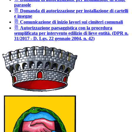
parasole
Domanda di autorizzazione per installazione di cartelli
e insegne
Comunicazione di inizio lavori sui cimiteri comunali
Autorizzazione paesaggistica con la procedura
semplificata per intervento edilizio di lieve entità. (DPR n.
31/2017 - D. Lgs. 22 gennaio 2004, n. 42)